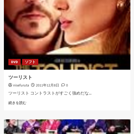
に
に
つ
読
い
む
て
さ
ら
に
読
む
DVD
ソフト
ツーリスト
nisefuruta
2011年12月8日
0
ツーリスト コントラストがすごく強めだな...
ツ
続きを読む
ー
リ
ス
ト
に