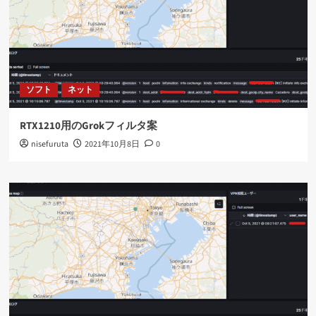
ソフト
ネット
RTX1210用のGrokフィルタ案
nisefuruta
2021年10月8日
0