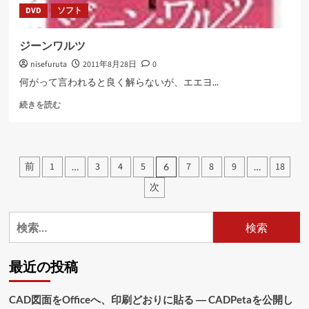
DVD
ソフト
ジーンワルツ
nisefuruta
2011年8月28日
0
何がって言われると良く解らないが、エエヨ...
ジ
続きを読む
ー
ン
ワ
ル
投
前
1
3
4
5
7
8
9
18
…
6
…
ツ
稿
に
次
つ
の
い
検
て
ペ
さ
索:
ら
ー
に
最近の投稿
ジ
読
む
送
CAD図面をOfficeへ、印刷どおりに貼る ― CADPetaを公開し