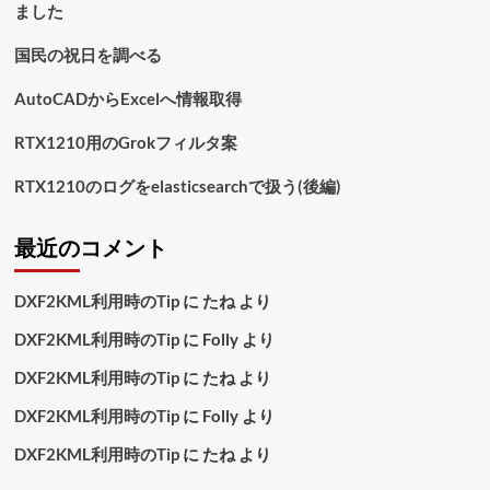
ました
り
国民の祝日を調べる
AutoCADからExcelへ情報取得
RTX1210用のGrokフィルタ案
RTX1210のログをelasticsearchで扱う(後編)
最近のコメント
DXF2KML利用時のTip
に
たね
より
DXF2KML利用時のTip
に
Folly
より
DXF2KML利用時のTip
に
たね
より
DXF2KML利用時のTip
に
Folly
より
DXF2KML利用時のTip
に
たね
より