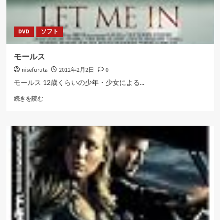
DVD
ソフト
モールス
nisefuruta
2012年2月2日
0
モールス 12歳くらいの少年・少女による...
モ
続きを読む
ー
ル
ス
に
つ
い
て
さ
ら
に
読
む