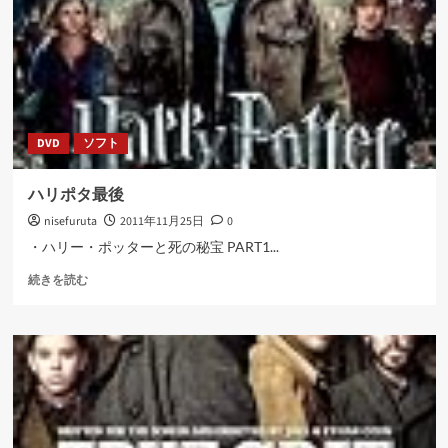
い
て
さ
ら
に
読
む
DVD
ソフト
ハリポタ最後
nisefuruta
2011年11月25日
0
・ハリー・ポッターと死の秘宝 PART1...
ハ
続きを読む
リ
ポ
タ
最
後
に
つ
い
て