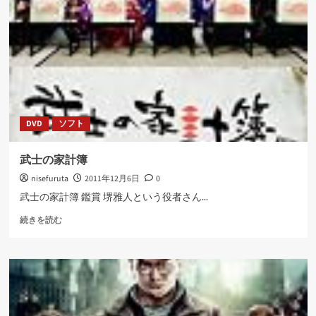
つ
い
て
さ
ら
に
読
む
DVD
ソフト
武士の家計簿
nisefuruta
2011年12月6日
0
武士の家計簿 鑑賞 堺雅人という役者さん...
武
続きを読む
士
の
家
計
簿
に
つ