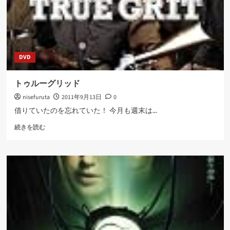
さ
ら
に
読
む
DVD
トゥルーグリッド
nisefuruta
2011年9月13日
0
借りていたのを忘れていた！ 今月も週末は...
ト
続きを読む
ゥ
ル
ー
グ
リ
ッ
ド
に
つ
い