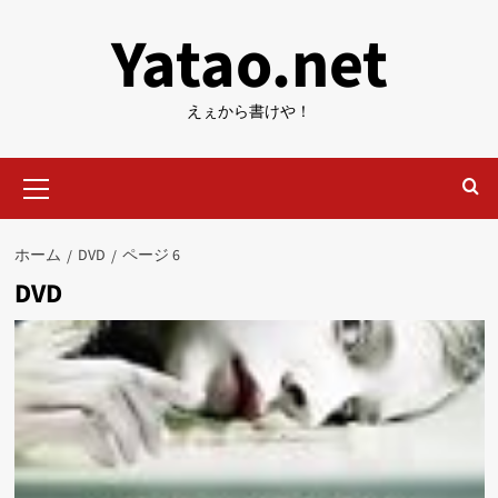
内
Yatao.net
容
を
ス
えぇから書けや！
キ
ッ
メ
プ
イ
ン
メ
ホーム
DVD
ページ 6
ニ
DVD
ュ
ー