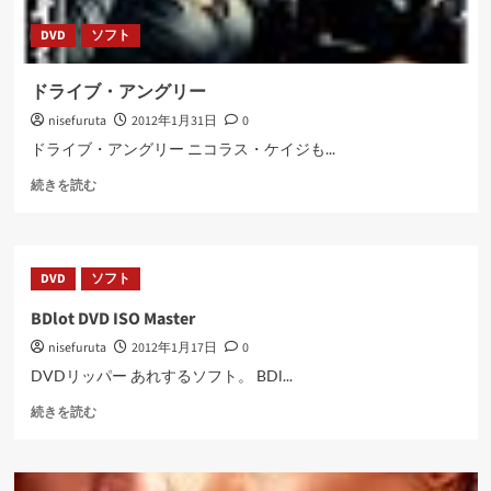
DVD
ソフト
ドライブ・アングリー
nisefuruta
2012年1月31日
0
ドライブ・アングリー ニコラス・ケイジも...
ド
続きを読む
ラ
イ
ブ・
ア
DVD
ソフト
ン
グ
BDlot DVD ISO Master
リ
nisefuruta
2012年1月17日
0
ー
に
DVDリッパー あれするソフト。 BDl...
つ
BDlot
い
続きを読む
DVD
て
ISO
さ
Master
ら