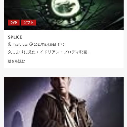
て
さ
ら
に
DVD
ソフト
読
む
SPLICE
nisefuruta
2011年8月30日
0
久しぶりに見たエイドリアン・ブロディ映画...
SPLICE
続きを読む
に
つ
い
て
さ
ら
に
読
む