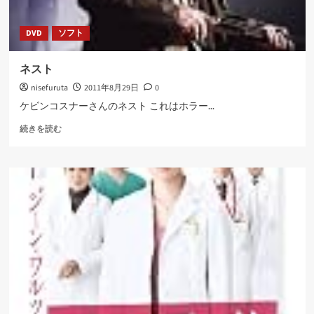
DVD
ソフト
ネスト
nisefuruta
2011年8月29日
0
ケビンコスナーさんのネスト これはホラー...
ネ
続きを読む
ス
ト
に
つ
い
て
さ
ら
に
読
む