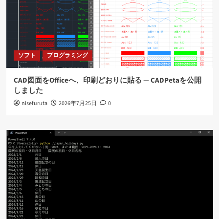
ソフト
プログラミング
CAD図面をOfficeへ、印刷どおりに貼る ― CADPetaを公開
しました
nisefuruta
2026年7月25日
0