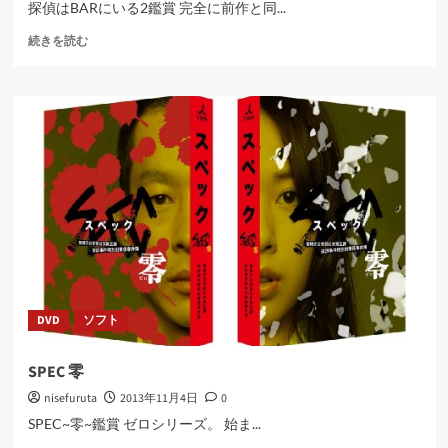
探偵はBARにいる2鑑賞 完全に前作と同...
探
続きを読む
偵
は
BAR
に
い
る
2
に
つ
い
て
さ
ら
に
DVD
ソフト
読
む
SPEC 零
nisefuruta
2013年11月4日
0
SPEC~零~鑑賞 ゼロシリーズ。 始ま...