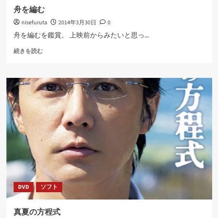
舟を編む
nisefuruta
2014年3月30日
0
舟を編むを鑑賞。 上映前からみたいと思っ...
舟
続きを読む
を
編
む
に
つ
い
て
さ
ら
に
読
む
DVD
ソフト
真夏の方程式