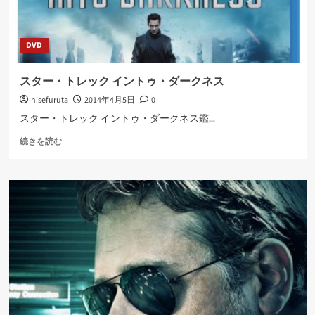
DVD
スター・トレック イントゥ・ダークネス
nisefuruta
2014年4月5日
0
スター・トレック イントゥ・ダークネス鑑...
ス
続きを読む
タ
ー・
ト
レ
ッ
ク
イ
ン
ト
ゥ・
ダ
ー
ク