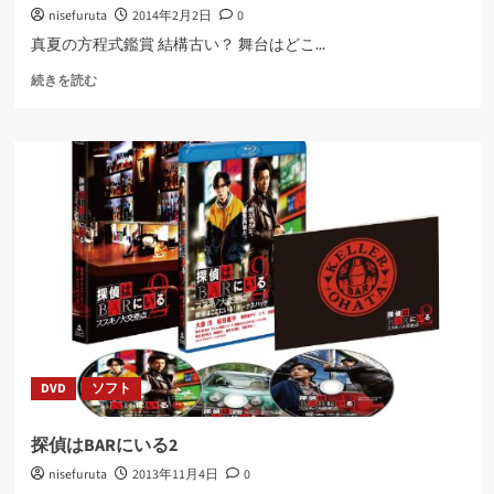
nisefuruta
2014年2月2日
0
真夏の方程式鑑賞 結構古い？ 舞台はどこ...
真
続きを読む
夏
の
方
程
式
に
つ
い
て
さ
ら
に
読
む
DVD
ソフト
探偵はBARにいる2
nisefuruta
2013年11月4日
0