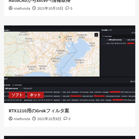
AutoCADからExcelへ情報取得
nisefuruta
2021年10月10日
0
ソフト
ネット
RTX1210用のGrokフィルタ案
nisefuruta
2021年10月8日
0