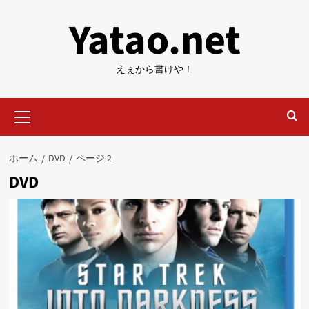
内
Yatao.net
容
を
ス
えぇから書けや！
キ
ッ
メ
プ
イ
ン
メ
ホーム
DVD
ページ 2
ニ
DVD
ュ
ー