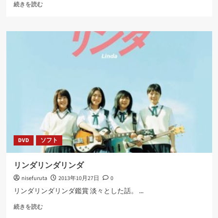
SPEC
続きを読む
零
に
つ
い
て
さ
ら
に
読
む
DVD
ソフト
リンダリンダリンダ
nisefuruta
2013年10月27日
0
リンダリンダリンダ鑑賞 淡々とした話。 ...
リ
続きを読む
ン