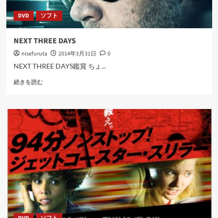
ネ
DVD
ソフト
ス
に
つ
NEXT THREE DAYS
い
nisefuruta
2014年3月31日
0
て
さ
NEXT THREE DAYS鑑賞 ちょ...
ら
NEXT
に
続きを読む
THREE
読
DAYS
む
に
つ
い
て
さ
ら
に
読
む