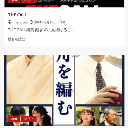
DVD
ソフト
THE CALL
nisefuruta
2014年3月30日
0
THE CALL鑑賞 飽きずに見続けるこ...
THE
続きを読む
CALL
に
つ
い
て
さ
ら
に
読
む
DVD
ソフト