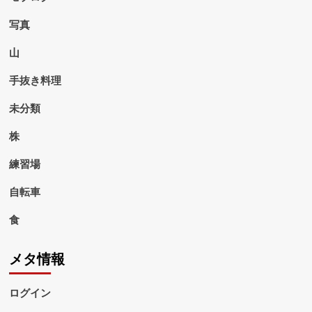
写真
山
手抜き料理
未分類
株
練習場
自転車
食
メタ情報
ログイン