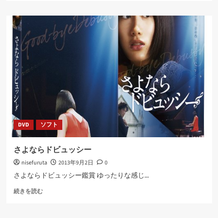
ダ
リ
ン
ダ
リ
ン
ダ
に
つ
い
て
さ
ら
DVD
ソフト
に
読
む
さよならドビュッシー
nisefuruta
2013年9月2日
0
さよならドビュッシー鑑賞 ゆったりな感じ...
さ
続きを読む
よ
な
ら