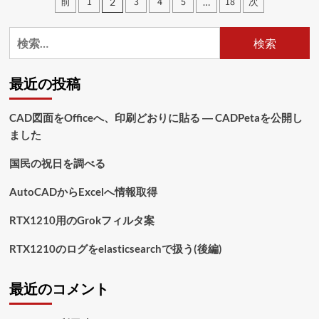
投
前
1
3
4
5
18
次
2
…
ラ
稿
ス
ト・
検
の
デ
索:
イ
ペ
に
最近の投稿
つ
ー
い
ジ
て
CAD図面をOfficeへ、印刷どおりに貼る ― CADPetaを公開し
さ
ました
送
ら
に
り
国民の祝日を調べる
読
む
AutoCADからExcelへ情報取得
RTX1210用のGrokフィルタ案
RTX1210のログをelasticsearchで扱う(後編)
最近のコメント