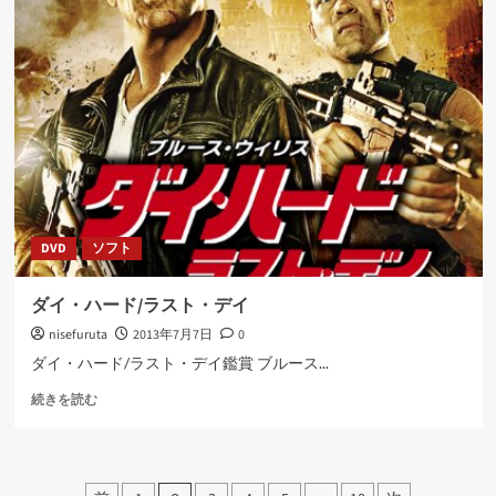
ド
ビ
ュ
ッ
シ
ー
に
つ
い
て
さ
DVD
ソフト
ら
に
読
ダイ・ハード/ラスト・デイ
む
nisefuruta
2013年7月7日
0
ダイ・ハード/ラスト・デイ鑑賞 ブルース...
ダ
続きを読む
イ・
ハ
ー
ド/