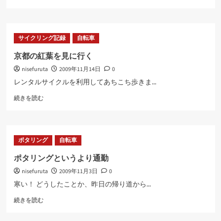
通
勤
に
つ
サイクリング記録
自転車
い
て
京都の紅葉を見に行く
さ
nisefuruta
2009年11月14日
0
ら
に
レンタルサイクルを利用してあちこち歩きま...
読
京
む
続きを読む
都
の
紅
葉
ポタリング
自転車
を
見
ポタリングというより通勤
に
nisefuruta
2009年11月3日
0
行
く
寒い！ どうしたことか、昨日の帰り道から...
に
ポ
つ
続きを読む
タ
い
リ
て