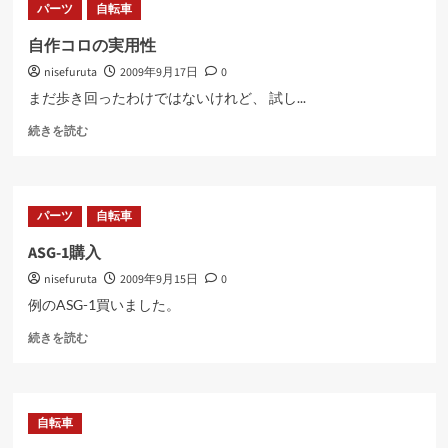
パーツ
自転車
ま
で
自作コロの実用性
に
nisefuruta
2009年9月17日
0
つ
い
まだ歩き回ったわけではないけれど、 試し...
て
自
さ
続きを読む
作
ら
コ
に
ロ
読
の
む
パーツ
自転車
実
用
ASG-1購入
性
nisefuruta
2009年9月15日
0
に
つ
例のASG-1買いました。
い
ASG-
て
続きを読む
1
さ
購
ら
入
に
に
読
自転車
つ
む