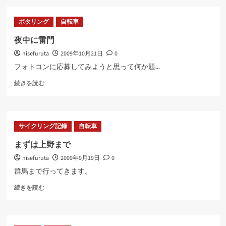
ン
さ
グ
ら
ポタリング
自転車
と
に
い
読
夜中に雷門
う
む
nisefuruta
2009年10月21日
0
よ
り
フォトコンに応募してみようと思って何か題...
通
夜
勤
続きを読む
中
に
に
つ
雷
い
門
て
サイクリング記録
自転車
に
さ
つ
ら
まずは上野まで
い
に
nisefuruta
2009年9月19日
0
て
読
さ
む
群馬まで行ってきます。
ら
ま
に
続きを読む
ず
読
は
む
上
野