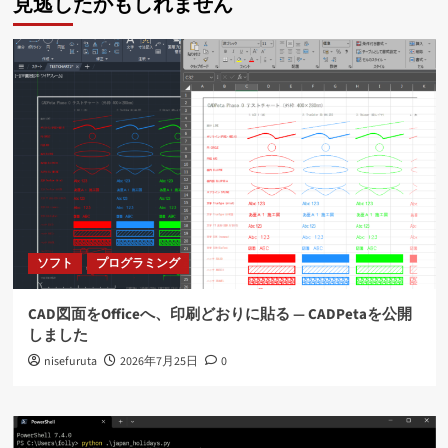
見逃したかもしれません
ソフト
プログラミング
CAD図面をOfficeへ、印刷どおりに貼る ― CADPetaを公開
しました
nisefuruta
2026年7月25日
0