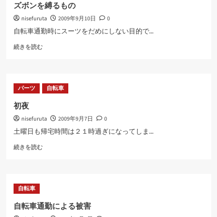
い
ズボンを縛るもの
て
nisefuruta
2009年9月10日
0
さ
ら
自転車通勤時にスーツをだめにしない目的で...
に
ズ
読
続きを読む
ボ
む
ン
を
縛
パーツ
自転車
る
も
初夜
の
nisefuruta
2009年9月7日
0
に
つ
土曜日も帰宅時間は２１時過ぎになってしま...
い
初
て
続きを読む
夜
さ
に
ら
つ
に
い
読
自転車
て
む
さ
自転車通勤による被害
ら