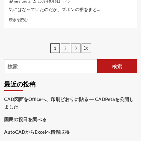
nisefuruta
2009年9月6日
0
に
読
気にはなっていたのだが、ズボンの裾をまと...
む
自
続きを読む
転
車
通
勤
投
2
3
次
1
に
稿
よ
る
検
の
被
索:
害
ペ
に
最近の投稿
つ
ー
い
ジ
て
CAD図面をOfficeへ、印刷どおりに貼る ― CADPetaを公開し
さ
ました
送
ら
に
り
国民の祝日を調べる
読
む
AutoCADからExcelへ情報取得