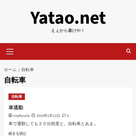
内
Yatao.net
容
を
ス
えぇから書けや！
キ
ッ
メ
プ
イ
ン
メ
ホーム
自転車
ニ
自転車
ュ
ー
自転車
車通勤
nisefuruta
2010年5月12日
0
車で通勤しても２０分程度と、自転車とあま...
車
続きを読む