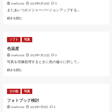
nisefuruta
2013年6月16日
0
またあいつがメジャーバージョンアップする...
Lightroom
続きを読む
5
に
つ
い
ソフト
写真
て
さ
色温度
ら
nisefuruta
2012年7月12日
0
に
読
写真を現像処理するときに色の偏りに対して...
む
色
続きを読む
温
度
に
つ
その他
写真
い
て
フォトブック検討
さ
nisefuruta
2012年7月9日
0
ら
に