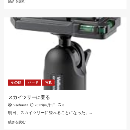
黄
ら
続きを読む
色
に
い
読
と
む
栄
え
る
に
つ
い
て
さ
ら
に
読
その他
ハード
写真
む
スカイツリーに登る
nisefuruta
2012年6月9日
0
明日、スカイツリーに登れることになった。...
ス
続きを読む
カ