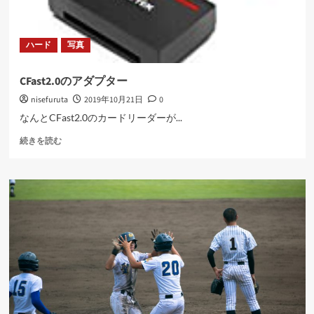
ハード
写真
CFast2.0のアダプター
nisefuruta
2019年10月21日
0
なんとCFast2.0のカードリーダーが...
CFast2.0
続きを読む
の
ア
ダ
プ
タ
ー
に
つ
い
て
さ
ら
に