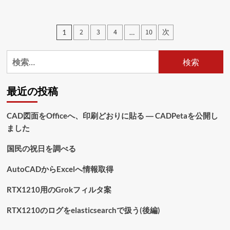
イ
ツ
リ
投
2
3
4
10
次
1
…
ー
稿
に
登
検
の
る
索:
に
ペ
つ
最近の投稿
い
ー
て
ジ
さ
CAD図面をOfficeへ、印刷どおりに貼る ― CADPetaを公開し
ら
ました
送
に
読
り
国民の祝日を調べる
む
AutoCADからExcelへ情報取得
RTX1210用のGrokフィルタ案
RTX1210のログをelasticsearchで扱う(後編)