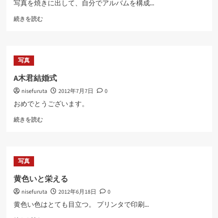
写真を焼きに出して、自分でアルバムを構成...
読
フ
む
続きを読む
ォ
ト
ブ
ッ
写真
ク
検
A木君結婚式
討
nisefuruta
2012年7月7日
0
に
つ
おめでとうございます。
い
A
て
続きを読む
木
さ
君
ら
結
に
婚
読
写真
式
む
に
黄色いと栄える
つ
nisefuruta
2012年6月18日
0
い
て
黄色い色はとても目立つ。 プリンタで印刷...
さ