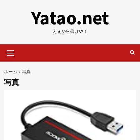
内
Yatao.net
容
を
ス
えぇから書けや！
キ
ッ
メ
プ
イ
ン
メ
ホーム
写真
ニ
写真
ュ
ー