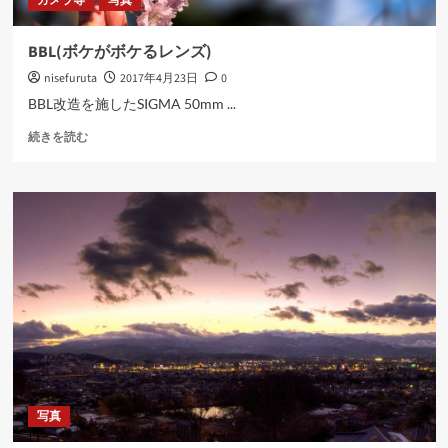
カメラ等
写真
BBL(ボケがボケるレンズ)
nisefuruta
2017年4月23日
0
BBL改造を施したSIGMA 50mm ...
BBL(ボ
続きを読む
ケ
が
ボ
ケ
る
レ
ン
ズ)
に
つ
い
て
さ
ら
写真
に
読