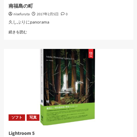
む
南福島の町
nisefuruta
2017年2月5日
0
久しぶりにpanorama
南
続きを読む
福
島
の
町
に
つ
い
て
さ
ら
に
読
む
ソフト
写真
Lightroom 5