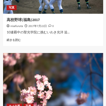
読
写真
む
高校野球(福島)2017
nisefuruta
2017年7月22日
0
10連覇中の聖光学院に挑むいわき光洋 追...
高
続きを読む
校
野
球
(福
島)2017
に
つ
い
て
さ
ら
に
読
む