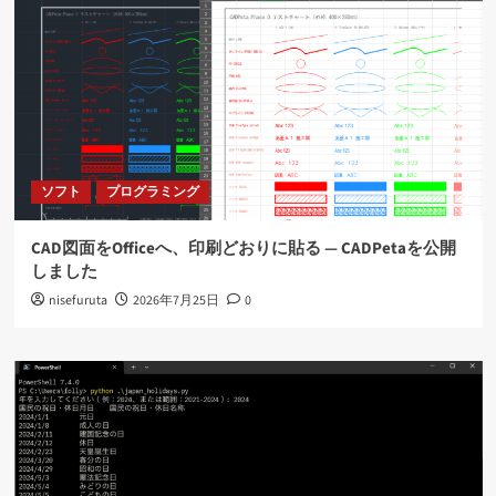
ソフト
プログラミング
CAD図面をOfficeへ、印刷どおりに貼る ― CADPetaを公開
しました
nisefuruta
2026年7月25日
0