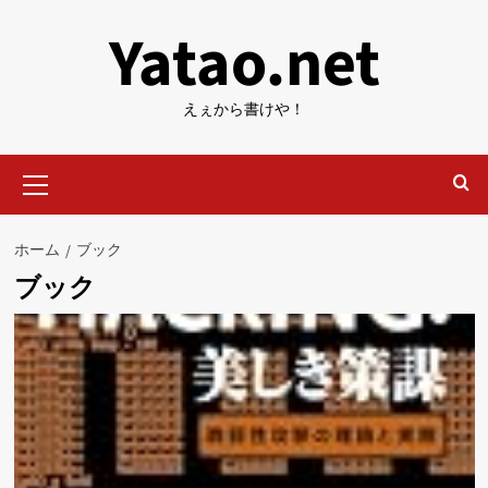
内
Yatao.net
容
を
ス
えぇから書けや！
キ
ッ
メ
プ
イ
ン
メ
ホーム
ブック
ニ
ブック
ュ
ー