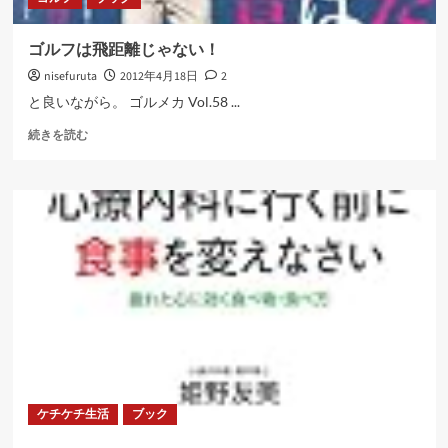
ゴルフは飛距離じゃない！
nisefuruta
2012年4月18日
2
と良いながら。 ゴルメカ Vol.58 ...
ゴ
続きを読む
ル
フ
は
飛
距
離
じ
ゃ
な
い！
に
つ
い
て
ケチケチ生活
ブック
さ
ら