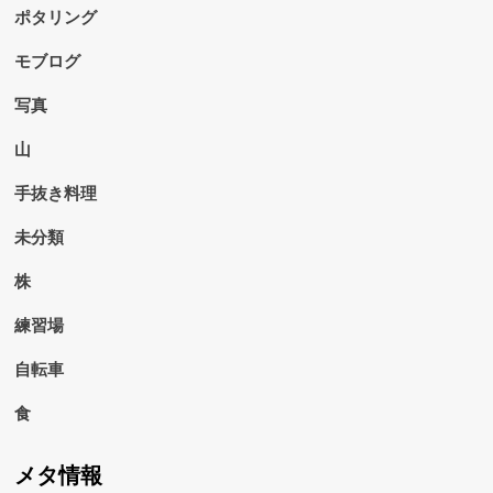
ポタリング
モブログ
写真
山
手抜き料理
未分類
株
練習場
自転車
食
メタ情報