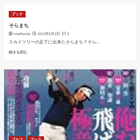
な
目
ブック
次
に
そらまち
つ
nisefuruta
2012年6月2日
0
い
て
スカイツリーの足下に出来たそらまち？そら...
さ
そ
ら
続きを読む
ら
に
ま
読
ち
む
に
つ
い
て
さ
ら
に
読
む
ゴルフ
ブック