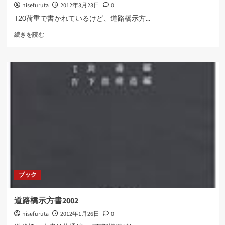
nisefuruta
2012年3月23日
0
て
さ
T20荷重で書かれているけど、道路橋示方...
ら
道
に
続きを読む
路
読
橋
む
示
方
書
に
つ
い
て
さ
ら
に
読
む
ブック
道路橋示方書2002
nisefuruta
2012年1月26日
0