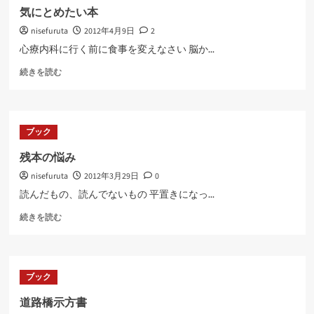
に
気にとめたい本
読
nisefuruta
2012年4月9日
2
む
心療内科に行く前に食事を変えなさい 脳か...
気
続きを読む
に
と
め
た
ブック
い
本
残本の悩み
に
nisefuruta
2012年3月29日
0
つ
い
読んだもの、読んでないもの 平置きになっ...
て
残
さ
続きを読む
本
ら
の
に
悩
読
み
む
ブック
に
つ
道路橋示方書
い