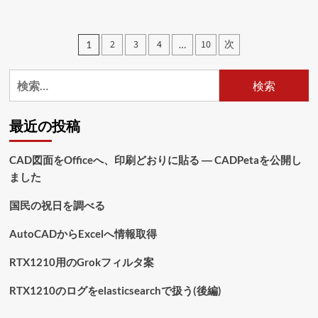
に
つ
い
投
2
3
4
10
次
1
…
て
稿
さ
ら
検
の
に
索:
読
ペ
む
最近の投稿
ー
ジ
CAD図面をOfficeへ、印刷どおりに貼る ― CADPetaを公開し
ました
送
り
国民の祝日を調べる
AutoCADからExcelへ情報取得
RTX1210用のGrokフィルタ案
RTX1210のログをelasticsearchで扱う(後編)