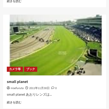
逆
続きを読む
順
で
考
え
る
の
ね
に
つ
い
て
さ
ら
に
カメラ等
ブック
読
む
small planet
nisefuruta
2011年11月30日
0
small planet あおりレンズは...
small
続きを読む
planet