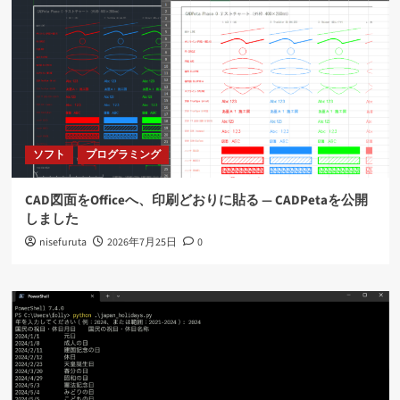
ソフト
プログラミング
CAD図面をOfficeへ、印刷どおりに貼る ― CADPetaを公開
しました
nisefuruta
2026年7月25日
0