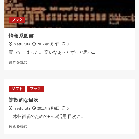
ブック
情報系図書
nisefuruta
2012年9月2日
0
買ってしまった。 高いなぁ～とずっと思っ...
情
続きを読む
報
系
図
書
ソフト
ブック
に
つ
詐欺的な目次
い
nisefuruta
2012年8月6日
0
て
さ
土木技術者のためのExcel活用 目次に...
ら
詐
に
続きを読む
欺
読
的
む