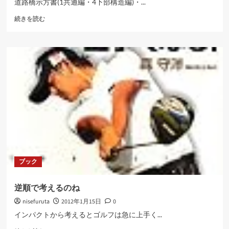
道路橋示方書(1共通編・4下部構造編)・...
道
続きを読む
路
橋
示
方
書
2002
に
つ
い
て
さ
ら
に
読
ブック
む
逆順で考えるのね
nisefuruta
2012年1月15日
0
インパクトから考えるとゴルフは急に上手く...