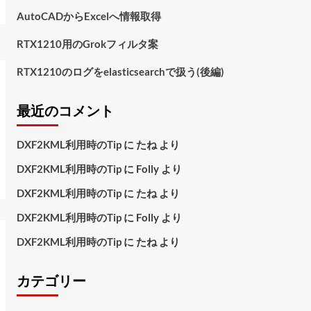
AutoCADからExcelへ情報取得
RTX1210用のGrokフィルタ案
RTX1210のログをelasticsearchで扱う(後編)
最近のコメント
DXF2KML利用時のTip
に
たね
より
DXF2KML利用時のTip
に
Folly
より
DXF2KML利用時のTip
に
たね
より
DXF2KML利用時のTip
に
Folly
より
DXF2KML利用時のTip
に
たね
より
カテゴリー