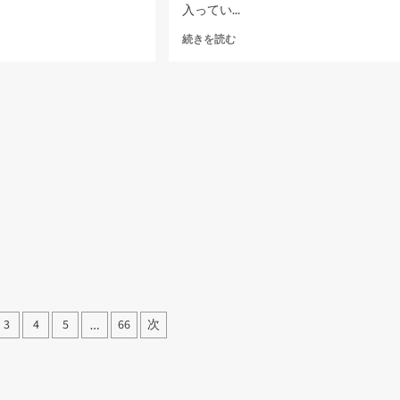
ら
入ってい...
に
読
銀
続きを読む
む
座
線
の
新
型
車
両
に
つ
い
て
さ
ら
に
読
む
3
4
5
66
次
…