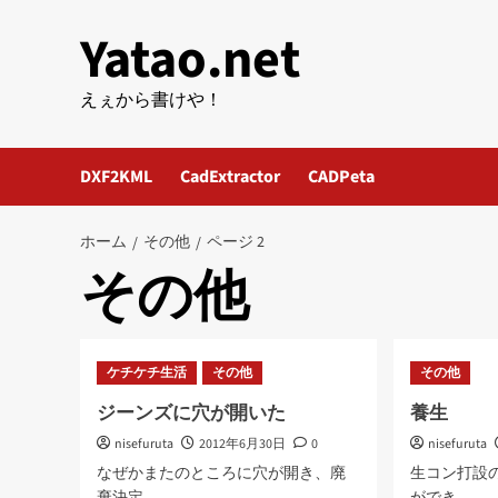
内
Yatao.net
容
を
ス
えぇから書けや！
キ
ッ
DXF2KML
CadExtractor
CADPeta
プ
ホーム
その他
ページ 2
その他
ケチケチ生活
その他
その他
ジーンズに穴が開いた
養生
nisefuruta
2012年6月30日
0
nisefuruta
なぜかまたのところに穴が開き、廃
生コン打設
棄決定。...
ができ...