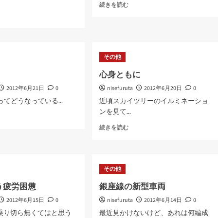
生
続きを読む
コ
ン
に
つ
い
その他
て
さ
心身ともに
ら
に
2012年6月21日
0
nisefuruta
2012年6月20日
0
読
lusってどうなっている...
近頃スカイツリーのイルミネーショ
む
ンを見て...
gle+
心
続きを読む
身
と
も
に
その他
に
つ
う疲労困憊
銀座線の新型車両
い
2012年6月15日
0
nisefuruta
て
2012年6月14日
0
さ
日乗り切ら無くてはと思う
最近見かけないけど、あれは何編成