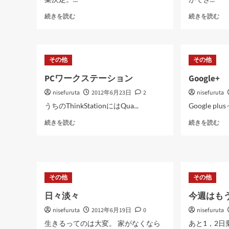
ジ
養
続きを読む
続きを読む
ー
生
ン
に
ズ
つ
に
い
その他
その他
穴
て
が
さ
PCワークステーション
Google+
開
ら
nisefuruta
い
2012年6月23日
2
nisefuruta
に
た
読
うちのThinkStationにはQua...
Google p
に
む
PC
Goo
つ
続きを読む
続きを読む
ワ
に
い
ー
つ
て
ク
い
さ
ス
て
ら
テ
さ
に
その他
その他
ー
ら
読
シ
に
む
日々淡々
今週はも
ョ
読
ン
む
nisefuruta
2012年6月19日
0
nisefuruta
に
生きるってのは大変。 家がなくなら
あと1，2
つ