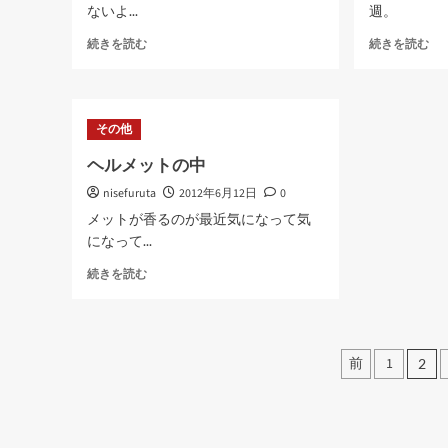
ないよ...
週。
い
て
日々
今
続きを読む
続きを読む
さ
淡々
週
ら
に
は
に
つ
も
読
い
う
その他
む
て
疲
さ
労
ヘルメットの中
ら
困
nisefuruta
に
2012年6月12日
0
憊
読
に
メットが香るのが最近気になって気
む
つ
になって...
い
て
ヘ
続きを読む
さ
ル
ら
メ
に
ッ
読
ト
投
前
1
2
む
の
稿
中
に
の
つ
い