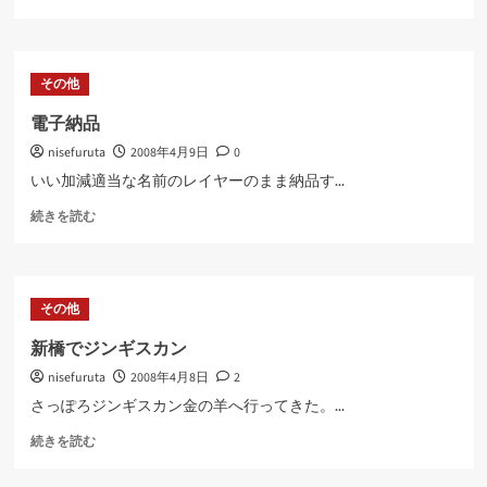
メ
ン
ト
入
その他
力
フ
電子納品
ォ
nisefuruta
2008年4月9日
0
ー
ム
いい加減適当な名前のレイヤーのまま納品す...
変
電
更
続きを読む
子
に
納
つ
品
い
に
て
その他
つ
さ
い
ら
新橋でジンギスカン
て
に
nisefuruta
2008年4月8日
2
さ
読
ら
む
さっぽろジンギスカン金の羊へ行ってきた。...
に
新
読
続きを読む
橋
む
で