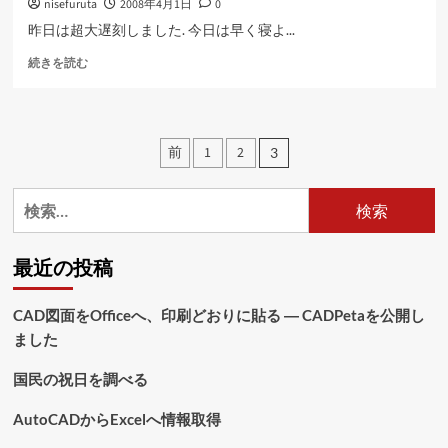
nisefuruta
2008年4月1日
0
読
む
昨日は超大遅刻しました. 今日は早く寝よ...
得
続きを読む
意
技
に
つ
投
前
1
2
3
い
稿
て
さ
検
の
ら
索:
に
ペ
読
最近の投稿
む
ー
ジ
CAD図面をOfficeへ、印刷どおりに貼る ― CADPetaを公開し
ました
送
り
国民の祝日を調べる
AutoCADからExcelへ情報取得