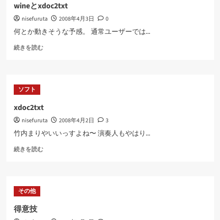
ら
wineとxdoc2txt
に
nisefuruta
2008年4月3日
0
読
む
何とか動きそうな予感。 通常ユーザーでは...
wine
続きを読む
と
xdoc2txt
に
つ
ソフト
い
て
xdoc2txt
さ
nisefuruta
2008年4月2日
3
ら
に
竹内まりやいいっすよね〜 演奏人もやはり...
読
xdoc2txt
む
続きを読む
に
つ
い
て
その他
さ
ら
得意技
に