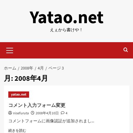
内
Yatao.net
容
を
ス
えぇから書けや！
キ
ッ
メ
プ
イ
ン
メ
ホーム
2008年
4月
ページ 3
ニ
月:
2008年4月
ュ
ー
yatao.net
コメント入力フォーム変更
nisefuruta
2008年4月10日
4
コメントフォームに画像認証が追加されまし...
コ
続きを読む