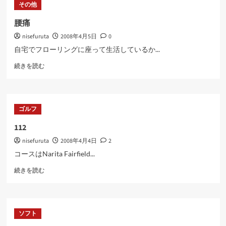
その他
険
に
腰痛
つ
nisefuruta
2008年4月5日
0
い
て
自宅でフローリングに座って生活しているか...
さ
腰
ら
続きを読む
痛
に
に
読
つ
む
い
ゴルフ
て
さ
112
ら
nisefuruta
2008年4月4日
2
に
読
コースはNarita Fairfield...
む
112
続きを読む
に
つ
い
て
ソフト
さ