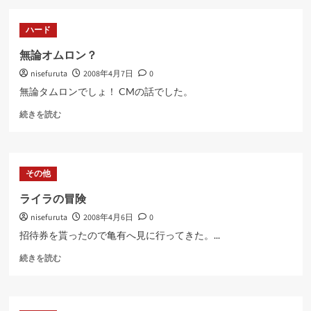
ジ
ン
ハード
ギ
ス
無論オムロン？
カ
nisefuruta
2008年4月7日
0
ン
に
無論タムロンでしょ！ CMの話でした。
つ
無
い
続きを読む
論
て
オ
さ
ム
ら
ロ
に
その他
ン？
読
に
む
ライラの冒険
つ
nisefuruta
2008年4月6日
0
い
て
招待券を貰ったので亀有へ見に行ってきた。...
さ
ラ
ら
続きを読む
イ
に
ラ
読
の
む
冒