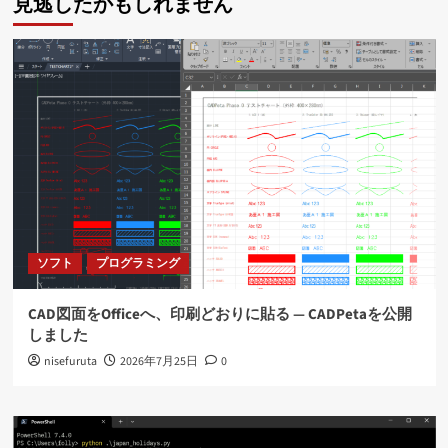
見逃したかもしれません
ソフト
プログラミング
CAD図面をOfficeへ、印刷どおりに貼る ― CADPetaを公開
しました
nisefuruta
2026年7月25日
0